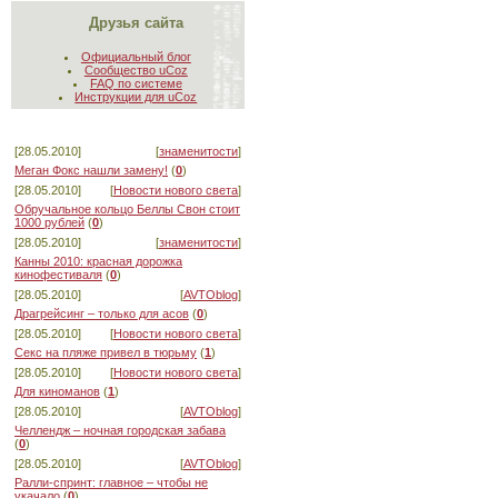
Друзья сайта
Официальный блог
Сообщество uCoz
FAQ по системе
Инструкции для uCoz
[28.05.2010]
[
знаменитости
]
Меган Фокс нашли замену!
(
0
)
[28.05.2010]
[
Новости нового света
]
Обручальное кольцо Беллы Свон стоит
1000 рублей
(
0
)
[28.05.2010]
[
знаменитости
]
Канны 2010: красная дорожка
кинофестиваля
(
0
)
[28.05.2010]
[
AVTOblog
]
Драгрейсинг – только для асов
(
0
)
[28.05.2010]
[
Новости нового света
]
Секс на пляже привел в тюрьму
(
1
)
[28.05.2010]
[
Новости нового света
]
Для киноманов
(
1
)
[28.05.2010]
[
AVTOblog
]
Челлендж – ночная городская забава
(
0
)
[28.05.2010]
[
AVTOblog
]
Ралли-спринт: главное – чтобы не
укачало
(
0
)