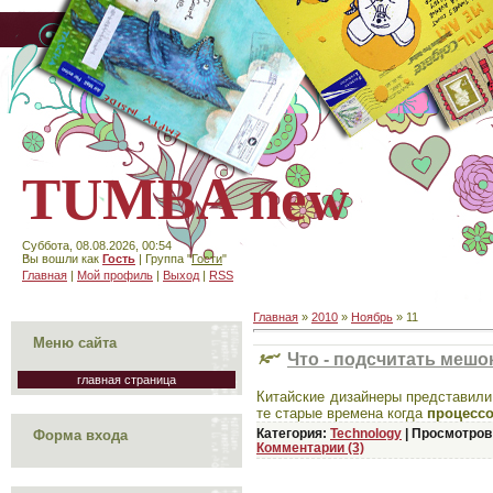
TUMBA new
Суббота, 08.08.2026, 00:54
Вы вошли как
Гость
| Группа "
Гости
"
Главная
|
Мой профиль
|
Выход
|
RSS
Главная
»
2010
»
Ноябрь
»
11
Меню сайта
Что - подсчитать мешок
главная страница
Китайские дизайнеры представил
те старые времена когда
процесс
Категория:
Technology
|
Просмотров
Форма входа
Комментарии (3)