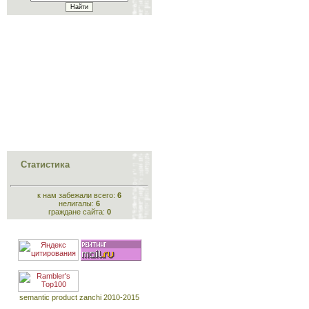
Статистика
к нам забежали всего:
6
нелигалы:
6
граждане сайта:
0
semantic product zanchi 2010-2015