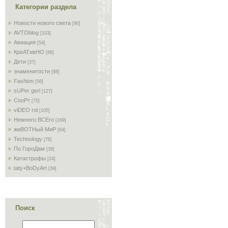
Категории раздела
Новости нового света
[90]
AVTOblog
[103]
Авиация
[54]
КреАТивНО
[89]
Дети
[37]
знаменитости
[98]
Fashion
[56]
sUPer gerl
[127]
СпоРт
[75]
viDEO rol
[105]
Немного ВСЕго
[169]
жиВОТНый МиР
[64]
Technology
[76]
По ГороДам
[39]
Катастрофы
[24]
taty+BoDyArt
[39]
Поиск