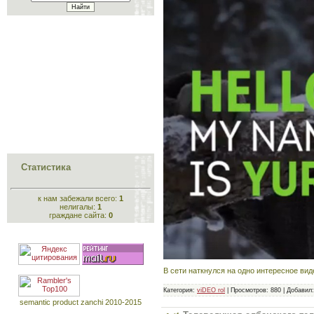
Статистика
к нам забежали всего:
1
нелигалы:
1
граждане сайта:
0
В сети наткнулся на одно интересное ви
Категория:
viDEO rol
|
Просмотров:
880
|
Добавил:
semantic product zanchi 2010-2015