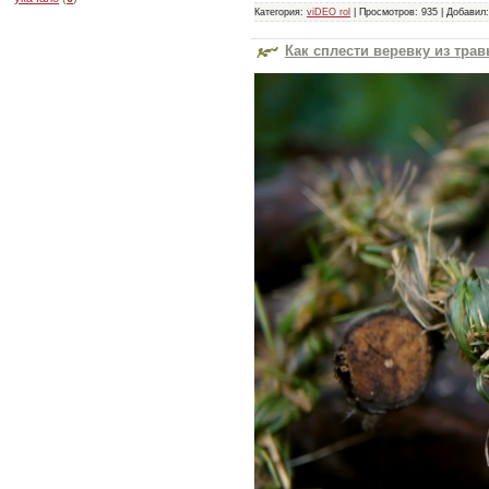
Категория:
viDEO rol
|
Просмотров:
935
|
Добавил:
Как сплести веревку из тра