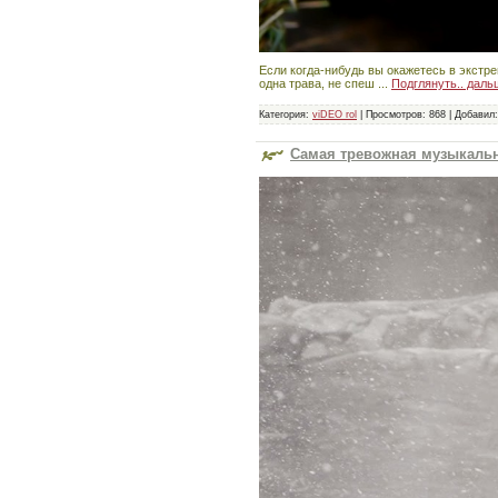
Если когда-нибудь вы окажетесь в экстре
одна трава, не спеш
...
Подглянуть.. даль
Категория:
viDEO rol
|
Просмотров:
868
|
Добавил:
Самая тревожная музыкальн