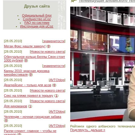
Телеведущая албанского те
Друзья сайта
Официальный блог
Сообщество uCoz
FAQ по системе
Инструкции для uCoz
[28.05.2010]
[
знаменитости
]
Меган Фокс нашли замену!
(
0
)
[28.05.2010]
[
Новости нового света
]
Обручальное кольцо Беллы Свон стоит
1000 рублей
(
0
)
[28.05.2010]
[
знаменитости
]
Канны 2010: красная дорожка
кинофестиваля
(
0
)
[28.05.2010]
[
AVTOblog
]
Драгрейсинг – только для асов
(
0
)
[28.05.2010]
[
Новости нового света
]
Секс на пляже привел в тюрьму
(
1
)
[28.05.2010]
[
Новости нового света
]
Для киноманов
(
1
)
[28.05.2010]
[
AVTOblog
]
Челлендж – ночная городская забава
(
0
)
[28.05.2010]
[
AVTOblog
]
Рейтинги одного албанского телекана
Подглянуть.. дальше »
Ралли-спринт: главное – чтобы не
укачало
(
0
)