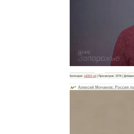
............................ ......................... ........
Категория:
viDEO rol
|
Просмотров:
2576
|
Добави
Алексей Мочанов: Россия п