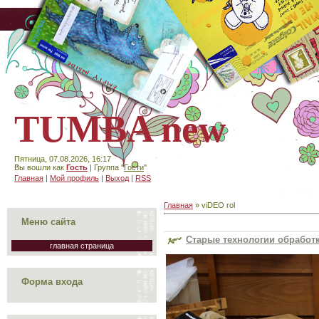
TUMBA new
Пятница, 07.08.2026, 16:17
Вы вошли как
Гость
| Группа "
Гости
"
Главная
|
Мой профиль
|
Выход
|
RSS
Главная
»
viDEO rol
Меню сайта
Старые технологии обработ
главная страница
Форма входа