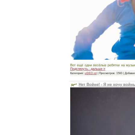
Вот ещё одни весёлые ребятки на музы
Подглянуть.. дальше »
Категория:
viDEO rol
|
Просмотров:
1593
|
Добави
Нет Войне! - Я не хочу войн