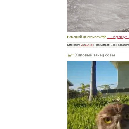
Немецкий кинокомпозитор
...
Подглянуть.
Категория:
viDEO rol
|
Просмотров:
738
|
Добавил:
Хиповый танец совы