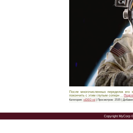
После многочисленных переделок его 
покончить с этим глупым соперн
...
Подгл
Категория:
viDEO rol
|
Просмотров:
2535
|
Добави
Copyright MyCorp 