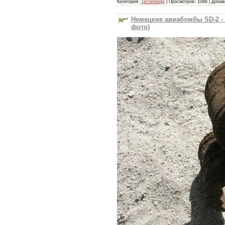
Категория:
Technology
|
Просмотров:
1066
|
Добав
Немецкие авиабомбы SD-2 -
фото)