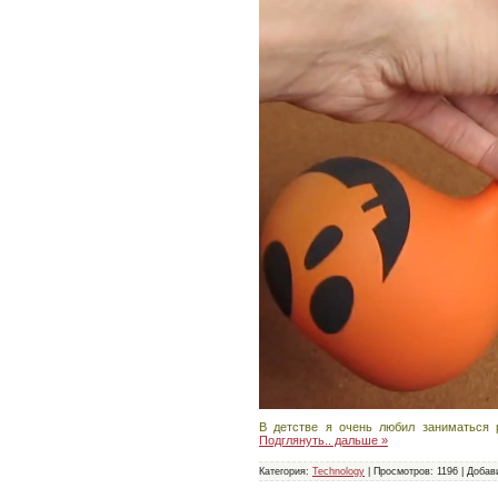
В детстве я очень любил заниматься
Подглянуть.. дальше »
Категория:
Technology
|
Просмотров:
1196
|
Добав