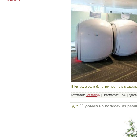
В Китае, а если быть точнее, то в между
Категория:
Technology
|
Просмотров:
1632
|
Добав
11 домов на колесах из разн