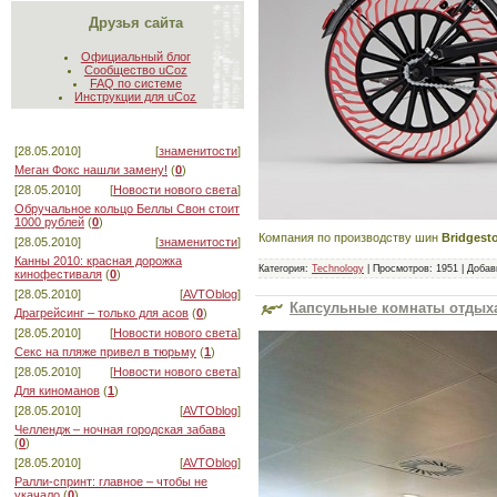
Друзья сайта
Официальный блог
Сообщество uCoz
FAQ по системе
Инструкции для uCoz
[28.05.2010]
[
знаменитости
]
Меган Фокс нашли замену!
(
0
)
[28.05.2010]
[
Новости нового света
]
Обручальное кольцо Беллы Свон стоит
1000 рублей
(
0
)
Компания по производству шин
Bridgest
[28.05.2010]
[
знаменитости
]
Канны 2010: красная дорожка
Категория:
Technology
|
Просмотров:
1951
|
Добав
кинофестиваля
(
0
)
[28.05.2010]
[
AVTOblog
]
Капсульные комнаты отдыха
Драгрейсинг – только для асов
(
0
)
[28.05.2010]
[
Новости нового света
]
Секс на пляже привел в тюрьму
(
1
)
[28.05.2010]
[
Новости нового света
]
Для киноманов
(
1
)
[28.05.2010]
[
AVTOblog
]
Челлендж – ночная городская забава
(
0
)
[28.05.2010]
[
AVTOblog
]
Ралли-спринт: главное – чтобы не
укачало
(
0
)