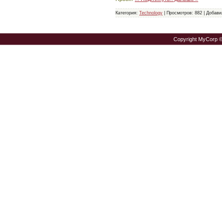
Категория:
Technology
|
Просмотров:
882
|
Добави
Copyright MyCorp 