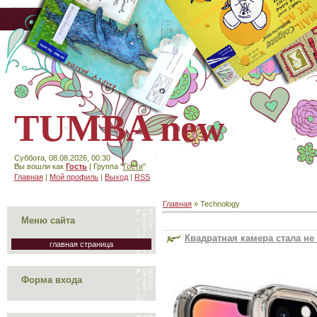
TUMBA new
Суббота, 08.08.2026, 00:30
Вы вошли как
Гость
| Группа "
Гости
"
Главная
|
Мой профиль
|
Выход
|
RSS
Главная
»
Technology
Меню сайта
Квадратная камера стала не
главная страница
Форма входа