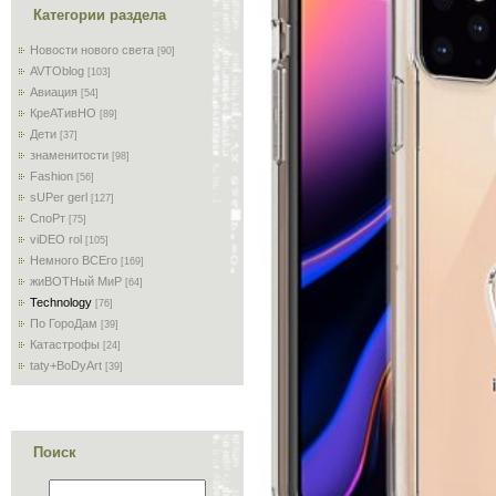
Категории раздела
Новости нового света
[90]
AVTOblog
[103]
Авиация
[54]
КреАТивНО
[89]
Дети
[37]
знаменитости
[98]
Fashion
[56]
sUPer gerl
[127]
СпоРт
[75]
viDEO rol
[105]
Немного ВСЕго
[169]
жиВОТНый МиР
[64]
Technology
[76]
По ГороДам
[39]
Катастрофы
[24]
taty+BoDyArt
[39]
Поиск