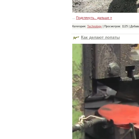
...
Подглянуть.. дальше »
Категория:
Technology
|
Просмотров:
1125
|
Добав
Как делают лопаты