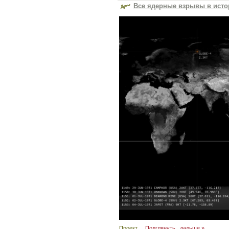
Все ядерные взрывы в исто
Проект
...
Подглянуть.. дальше »