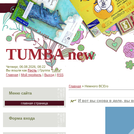
TUMBA new
Четверг, 06.08.2026, 08:22
Вы вошли как
Гость
| Группа "
Гости
"
Главная
|
Мой профиль
|
Выход
|
RSS
Главная
»
Немного ВСЕго
Меню сайта
И вот вы снова в деле, вы 
главная страница
Форма входа