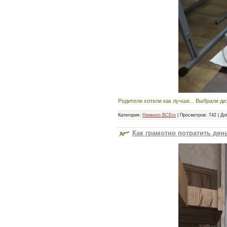
Родители хотели как лучше... Выбрали диз
Категория:
Немного ВСЕго
|
Просмотров:
742
|
До
Как грамотно потратить ден