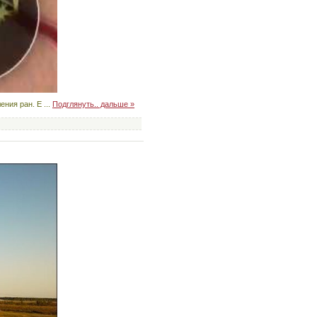
ления ран. Е
...
Подглянуть.. дальше »