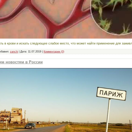
ть в крови и искать следующее слабое место, что может найти применение для зажив
обавил:
zanchi
|
Дата:
11.07.2019
|
Комментарии (0)
хим новостям в России