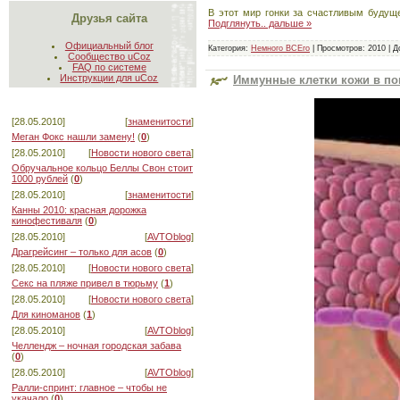
В этот мир гонки за счастливым будуще
Друзья сайта
Подглянуть.. дальше »
Официальный блог
Категория:
Немного ВСЕго
|
Просмотров:
2010
|
Д
Сообщество uCoz
FAQ по системе
Инструкции для uCoz
Иммунные клетки кожи в пои
[28.05.2010]
[
знаменитости
]
Меган Фокс нашли замену!
(
0
)
[28.05.2010]
[
Новости нового света
]
Обручальное кольцо Беллы Свон стоит
1000 рублей
(
0
)
[28.05.2010]
[
знаменитости
]
Канны 2010: красная дорожка
кинофестиваля
(
0
)
[28.05.2010]
[
AVTOblog
]
Драгрейсинг – только для асов
(
0
)
[28.05.2010]
[
Новости нового света
]
Секс на пляже привел в тюрьму
(
1
)
[28.05.2010]
[
Новости нового света
]
Для киноманов
(
1
)
[28.05.2010]
[
AVTOblog
]
Челлендж – ночная городская забава
(
0
)
[28.05.2010]
[
AVTOblog
]
Ралли-спринт: главное – чтобы не
укачало
(
0
)