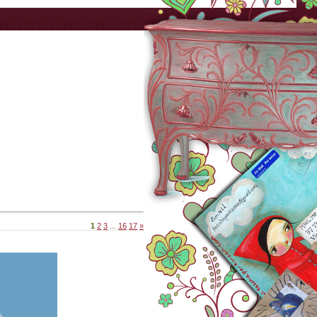
1
2
3
...
16
17
»