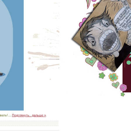
звать!
...
Подглянуть.. дальше »