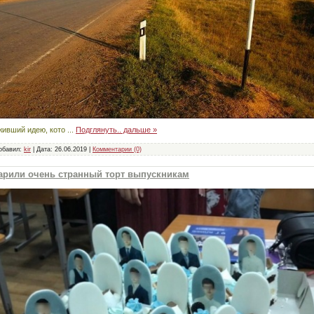
живший идею, кото
...
Подглянуть.. дальше »
обавил:
kir
|
Дата:
26.06.2019
|
Комментарии (0)
арили очень странный торт выпускникам