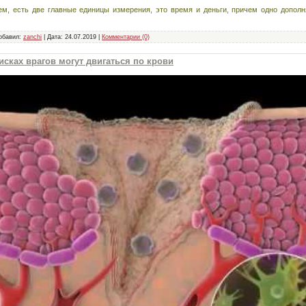
м, есть две главные единицы измерения, это время и деньги, причем одно дополн
обавил:
zanchi
|
Дата:
24.07.2019
|
Комментарии (0)
сках врагов могут двигаться по крови