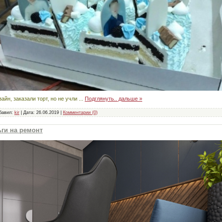
айн, заказали торт, но не учли
...
Подглянуть.. дальше »
бавил:
kir
|
Дата:
26.06.2019
|
Комментарии (0)
ьги на ремонт