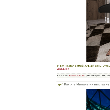
И вот настал самый лучший день, утром
дальше »
Категория:
Немного ВСЕго
|
Просмотров:
708
|
До
Как я в Милане на выставку