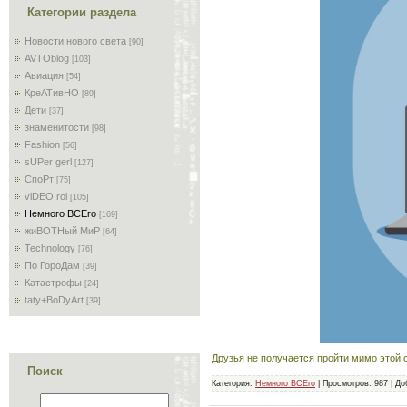
Категории раздела
Новости нового света
[90]
AVTOblog
[103]
Авиация
[54]
КреАТивНО
[89]
Дети
[37]
знаменитости
[98]
Fashion
[56]
sUPer gerl
[127]
СпоРт
[75]
viDEO rol
[105]
Немного ВСЕго
[169]
жиВОТНый МиР
[64]
Technology
[76]
По ГороДам
[39]
Катастрофы
[24]
taty+BoDyArt
[39]
Друзья не получается пройти мимо этой с
Поиск
Категория:
Немного ВСЕго
|
Просмотров:
987
|
До