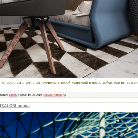
 которого вы стали счастливчиком с новой квартирой в новостройке, или вы возве
бавил:
zanchi
|
Дата:
19.06.2019
|
Комментарии (0)
 ISALONI попал