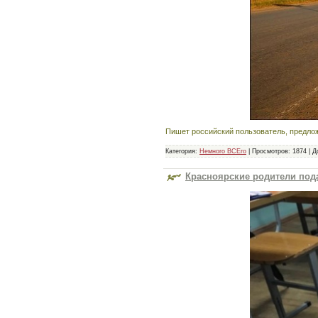
Пишет российский пользователь, предло
Категория:
Немного ВСЕго
|
Просмотров:
1874
|
Д
Красноярские родители под