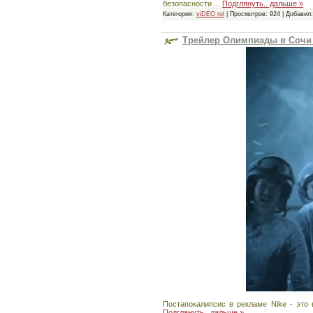
безопасности
...
Подглянуть.. дальше »
Категория:
viDEO rol
|
Просмотров:
924
|
Добавил:
Трейлер Олимпиады в Сочи
Постапокалипсис в рекламе Nike - это
Подглянуть.. дальше »