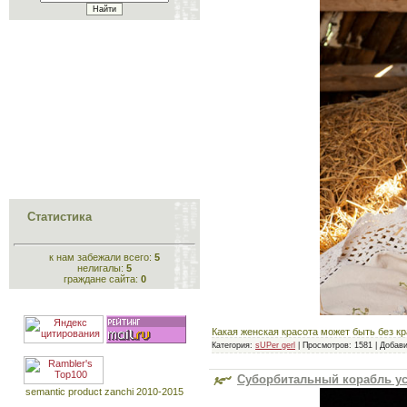
Статистика
к нам забежали всего:
5
нелигалы:
5
граждане сайта:
0
Какая женская красота может быть без кр
Категория:
sUPer gerl
|
Просмотров:
1581
|
Добави
Суборбитальный корабль ус
semantic product zanchi 2010-2015