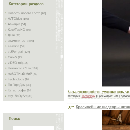
Категории раздела
Новости нового света
[90]
AVTOblog
[103]
Авиация
[54]
КреАТивНО
[89]
Дети
[37]
знаменитости
[98]
Fashion
[56]
sUPer gerl
[127]
СпоРт
[75]
viDEO rol
[105]
Немного ВСЕго
[169]
жиВОТНый МиР
[64]
Technology
[76]
По ГороДам
[39]
Катастрофы
[24]
Большинство роботов, умеющих хоть как-
taty+BoDyArt
Категория:
Technology
|
Просмотров:
781
|
Добави
[39]
Красивейшие шедевры нижн
Поиск