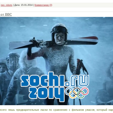
neo_robots
|
Дата:
15.01.2014
|
Комментарии (0)
 от BBC
 всего лишь предварительные ласки по сравнению с фильмом ужасов, который на