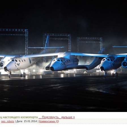
ц настоящего космопорта
...
Подглянуть.. дальше »
:
neo_robots
|
Дата:
15.01.2014
|
Комментарии (0)