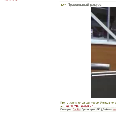
Правильный ракурс
Кто то занимается фитнесом буквально дл
...
Подглянуть.. дальше »
Категория:
СпоРт
|
Просмотров:
672
|
Добавил:
ne