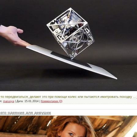
то передвигаться, делают это при помощи колес или пытаются имитровать походку
...
л:
marusya
|
Дата:
15.01.2014
|
Комментарии (0)
его одеяния для девушек