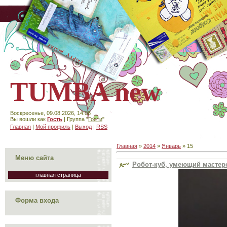
TUMBA new
Воскресенье, 09.08.2026, 14:08
Вы вошли как
Гость
| Группа "
Гости
"
Главная
|
Мой профиль
|
Выход
|
RSS
Главная
»
2014
»
Январь
»
15
Меню сайта
Робот-куб, умеющий мастер
главная страница
Форма входа