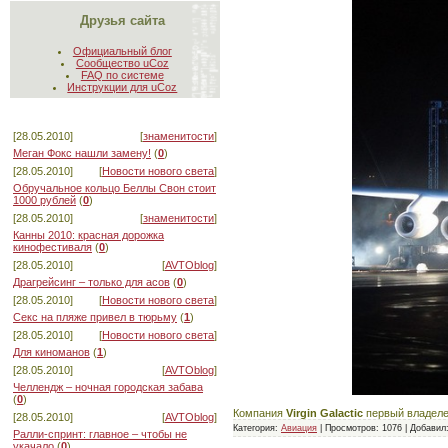
Друзья сайта
Официальный блог
Сообщество uCoz
FAQ по системе
Инструкции для uCoz
[28.05.2010]
[
знаменитости
]
Меган Фокс нашли замену!
(
0
)
[28.05.2010]
[
Новости нового света
]
Обручальное кольцо Беллы Свон стоит
1000 рублей
(
0
)
[28.05.2010]
[
знаменитости
]
Канны 2010: красная дорожка
кинофестиваля
(
0
)
[28.05.2010]
[
AVTOblog
]
Драгрейсинг – только для асов
(
0
)
[28.05.2010]
[
Новости нового света
]
Секс на пляже привел в тюрьму
(
1
)
[28.05.2010]
[
Новости нового света
]
Для киноманов
(
1
)
[28.05.2010]
[
AVTOblog
]
Челлендж – ночная городская забава
(
0
)
Компания
Virgin Galactic
первый владеле
[28.05.2010]
[
AVTOblog
]
Категория:
Авиация
|
Просмотров:
1076
|
Добавил
Ралли-спринт: главное – чтобы не
укачало
(
0
)