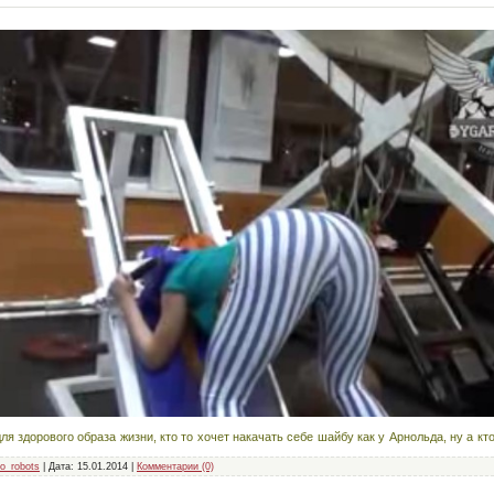
я здорового образа жизни, кто то хочет накачать себе шайбу как у Арнольда, ну а кто
o_robots
|
Дата:
15.01.2014
|
Комментарии (0)