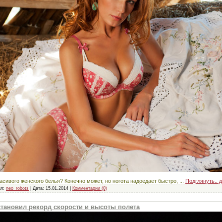
асивого женского белья? Конечно может, но ногота надоедает быстро,
...
Подглянуть.. 
л:
neo_robots
|
Дата:
15.01.2014
|
Комментарии (0)
тановил рекорд скорости и высоты полета