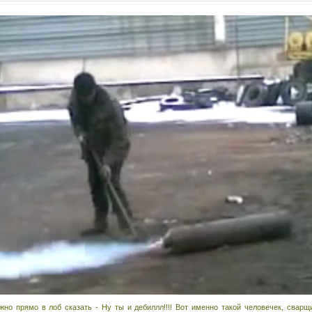
но прямо в лоб сказать - Ну ты и дебиллл!!!! Вот именно такой человечек, сварщ