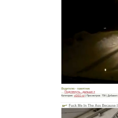
Водителю - памятник
...
Подглянуть.. дальше »
Категория:
viDEO rol
|
Просмотров:
758
|
Добавил:
Fuck Me In The Ass Because I