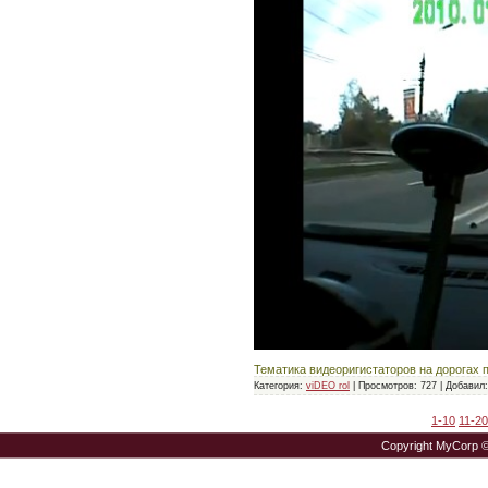
Тематика видеоригистаторов на дорогах 
Категория:
viDEO rol
|
Просмотров:
727
|
Добавил:
1-10
11-20
Copyright MyCorp 