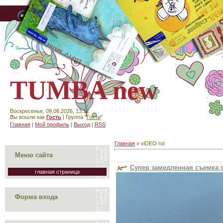
TUMBA new
Воскресенье, 09.08.2026, 13:12
Вы вошли как
Гость
| Группа "
Гости
"
Главная
|
Мой профиль
|
Выход
|
RSS
Главная
»
viDEO rol
Меню сайта
Супер замедленная съемка 
главная страница
Форма входа