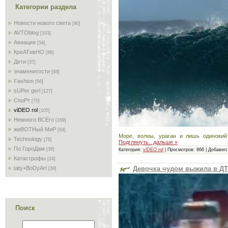
Категории раздела
Новости нового света
[90]
AVTOblog
[103]
Авиация
[54]
КреАТивНО
[89]
Дети
[37]
знаменитости
[98]
Fashion
[56]
sUPer gerl
[127]
СпоРт
[75]
viDEO rol
[105]
Немного ВСЕго
[169]
жиВОТНый МиР
[64]
Море, волны, ураган и лишь одинокий
Technology
[76]
Подглянуть.. дальше »
По ГороДам
[39]
Категория:
viDEO rol
|
Просмотров:
866
|
Добавил:
Катастрофы
[24]
Девочка чудом выжила в Д
taty+BoDyArt
[39]
Поиск