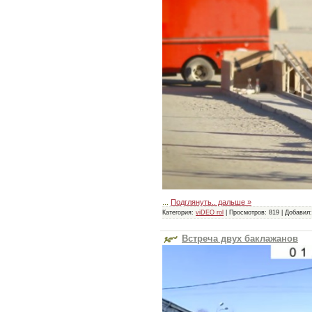
...
Подглянуть.. дальше »
Категория:
viDEO rol
|
Просмотров:
819
|
Добавил:
Встреча двух баклажанов