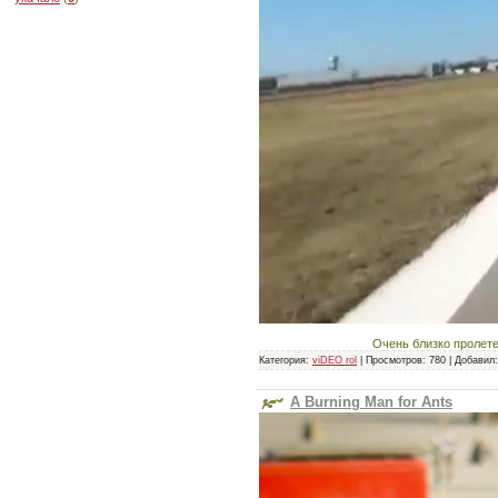
Очень близко пролете
Категория:
viDEO rol
|
Просмотров:
780
|
Добавил:
A Burning Man for Ants