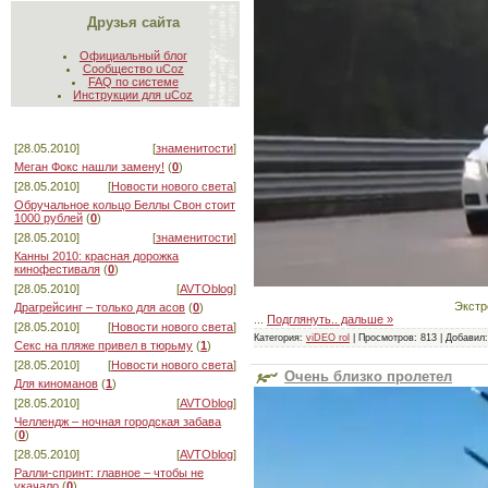
Друзья сайта
Официальный блог
Сообщество uCoz
FAQ по системе
Инструкции для uCoz
[28.05.2010]
[
знаменитости
]
Меган Фокс нашли замену!
(
0
)
[28.05.2010]
[
Новости нового света
]
Обручальное кольцо Беллы Свон стоит
1000 рублей
(
0
)
[28.05.2010]
[
знаменитости
]
Канны 2010: красная дорожка
кинофестиваля
(
0
)
[28.05.2010]
[
AVTOblog
]
Экстр
Драгрейсинг – только для асов
(
0
)
...
Подглянуть.. дальше »
[28.05.2010]
[
Новости нового света
]
Категория:
viDEO rol
|
Просмотров:
813
|
Добавил:
Секс на пляже привел в тюрьму
(
1
)
[28.05.2010]
[
Новости нового света
]
Очень близко пролетел
Для киноманов
(
1
)
[28.05.2010]
[
AVTOblog
]
Челлендж – ночная городская забава
(
0
)
[28.05.2010]
[
AVTOblog
]
Ралли-спринт: главное – чтобы не
укачало
(
0
)