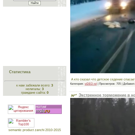
Статистика
А кто сказал что детское седение спасае
Категория:
viDEO rol
|
Просмотров:
705
|
Добавил:
к нам забежали всего:
3
нелигалы:
3
граждане сайта:
0
Экстренное торможение в но
semantic product zanchi 2010-2015