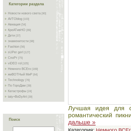
Категории раздела
Новости нового света
[90]
AVTOblog
[103]
Авиация
[54]
КреАТивНО
[89]
Дети
[37]
знаменитости
[98]
Fashion
[56]
sUPer gerl
[127]
СпоРт
[75]
viDEO rol
[105]
Немного ВСЕго
[169]
жиВОТНый МиР
[64]
Technology
[76]
По ГороДам
[39]
Катастрофы
[24]
taty+BoDyArt
[39]
Лучшая идея для 
романтический пикн
Поиск
дальше »
Категория:
Немного ВСЕг