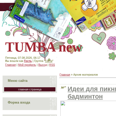
TUMBA new
Пятница, 07.08.2026, 06:17
Вы вошли как
Гость
| Группа "
Гости
"
Главная
|
Мой профиль
|
Выход
|
RSS
Главная
»
Архив материалов
Меню сайта
Идеи для пикн
главная страница
бадминтон
Форма входа