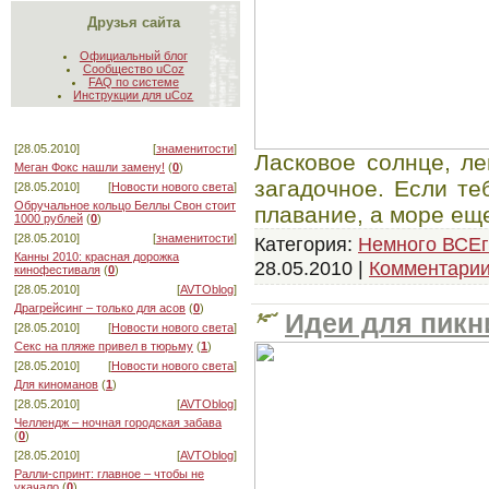
Друзья сайта
Официальный блог
Сообщество uCoz
FAQ по системе
Инструкции для uCoz
[28.05.2010]
[
знаменитости
]
Ласковое солнце, ле
Меган Фокс нашли замену!
(
0
)
загадочное. Если те
[28.05.2010]
[
Новости нового света
]
Обручальное кольцо Беллы Свон стоит
плавание, а море ещ
1000 рублей
(
0
)
[28.05.2010]
[
знаменитости
]
Категория:
Немного ВСЕг
Канны 2010: красная дорожка
28.05.2010
|
Комментарии
кинофестиваля
(
0
)
[28.05.2010]
[
AVTOblog
]
Драгрейсинг – только для асов
(
0
)
Идеи для пикн
[28.05.2010]
[
Новости нового света
]
Секс на пляже привел в тюрьму
(
1
)
[28.05.2010]
[
Новости нового света
]
Для киноманов
(
1
)
[28.05.2010]
[
AVTOblog
]
Челлендж – ночная городская забава
(
0
)
[28.05.2010]
[
AVTOblog
]
Ралли-спринт: главное – чтобы не
укачало
(
0
)